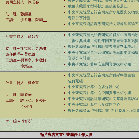
數位典藏國家型科技計畫後設資料工作組<
/
共同主持人─
陳昭容
數位典藏國家型科技計畫技術發展組
中央研究院歷史語言研究所珍藏歷史文物數
助 理─ 張繼凌
資源分享計畫
工讀生─ 洪雅琳、陳顗
中央研究院資訊科學研究所文獻處理實驗室
中央研究院歷史語言研究所傅斯年圖書館珍
計畫主持人─
顏娟英
、數位典藏組；傅斯年圖書館藏善本圖籍數
數位典藏國家型科技計畫後設資料工作組
像
助 理─ 施汝瑛、吳漪琳
中央研究院歷史語言研究所珍藏歷史文物數
兼任助理─ 曹德啟
資源分享計畫
工讀生─ 樊而寧、林敬軒
中央研究院計算中心空間資訊技術小組
黃雅萱
中央研究院歷史語言研究所傅斯年圖書館、
位典藏組
計畫主持人─
洪金富
中央研究院計算中心多媒體中心
中央研究院計算中心空間資訊技術小組
助 理─ 陳毓華
中央研究院資訊科學研究所文獻處理實驗室
工讀生─ 許正弘、黃俊達、
中央研究院計算中心多媒體中心
范玫宜
數位典藏國家型科技計畫_內容發展分項計
美 編 ─ 李鎧廷
拓片與古文書計畫歷任工作人員