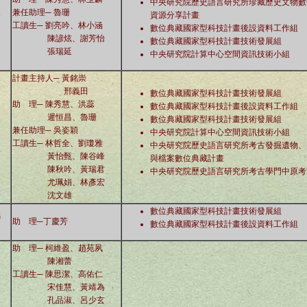
中央研究院歷史語言研究所珍藏歷史文物數
象
兼任助理─
魯珊
資源分享計畫
工讀生─ 劉亮吟、林小涵
數位典藏國家型科技計畫後設資料工作組
陳諺炫、謝芳怡
數位典藏國家型科技計畫技術發展組
張瑞延
中央研究院計算中心空間資訊技術小組
計畫主持人─
黃銘崇
邢義田
數位典藏國家型科技計畫技術發展組
助 理─ 陳秀慧、洪蕊
數位典藏國家型科技計畫後設資料工作組
遲恒昌、魯珊
數位典藏國家型科技計畫技術發展組
兼任助理─ 吳姿穎
中央研究院計算中心空間資訊技術小組
工讀生─ 林哲全、劉瓊雅
中央研究院歷史語言研究所考古發掘遺物、
黃怡甄、陳谷峰
與檔案數位典藏計畫
陳秋吟
、黃瑞君
中央研究院歷史語言研究所考古學門中原考
尤珮娟、林彥宏
沈文雄
數位典藏國家型科技計畫技術發展組
銘
助 理─丁慶芳
數位典藏國家型科技計畫後設資料工作組
助 理─ 柯維盈、趙苑夙
陳湘蕾
工讀生─ 陳思潔、高佑仁
宋佳慧、黃靖為
孔品淑、呂少玄