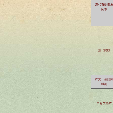
漢代石刻畫
拓本
漢代簡牘
碑文、墓誌
雜刻
甲骨文拓片