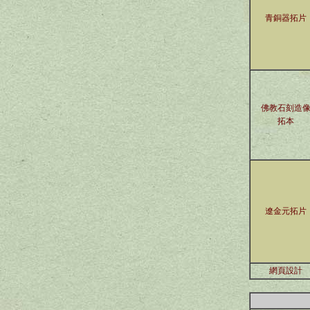
青銅器拓片
佛教石刻造
拓本
遼金元拓片
網頁設計