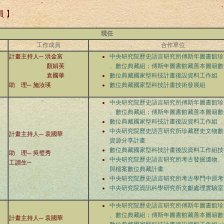
員 】
現任
工作成員
合作單位
計畫主持人─
洪金富
中央研究院歷史語言研究所傅斯年圖書館珍
顏娟英
、數位典藏組；傅斯年圖書館藏善本圖籍數
袁國華
數位典藏國家型科技計畫後設資料工作組
助 理─
施汝瑛
數位典藏國家型科技計畫技術發展組
中央研究院歷史語言研究所傅斯年圖書館珍
、數位典藏組；傅斯年圖書館藏善本圖籍數
數位典藏國家型科技計畫後設資料工作組
中央研究院歷史語言研究所珍藏歷史文物數
計畫主持人─
袁國華
資源分享計畫
數位典藏國家型科技計畫後設資料工作組技
助 理─ 吳璧秀
中央研究院歷史語言研究所考古發掘遺物、
工讀生─
與檔案數位典藏計畫
中央研究院歷史語言研究所考古學門中原考
中央研究院資訊科學研究所文獻處理實驗室
中央研究院歷史語言研究所傅斯年圖書館珍
、數位典藏組；傅斯年圖書館藏善本圖籍數
計畫主持人─
袁國華