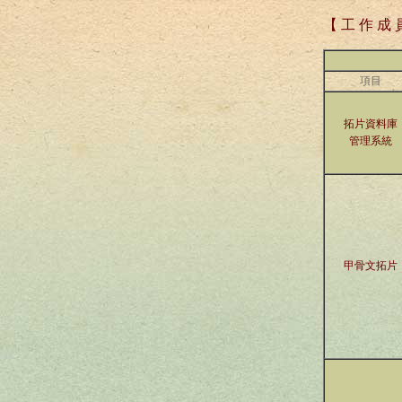
【 工 作 成 
項目
拓片資料庫
管理系統
甲骨文拓片