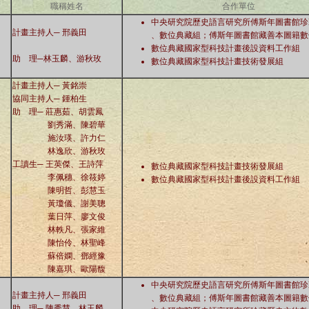
職稱姓名
合作單位
中央研究院歷史語言研究所傅斯年圖書館珍
計畫主持人─
邢義田
、數位典藏組；傅斯年圖書館藏善本圖籍數
數位典藏國家型科技計畫後設資料工作組
助 理─
林玉麟、游秋玫
數位典藏國家型科技計畫技術發展組
計畫主持人─
黃銘崇
協同主持人─
鍾柏生
助 理─
莊惠茹
、胡雲鳳
劉秀滿、陳碧華
施汝瑛、許力仁
林逸欣、游秋玫
工讀生─ 王英傑、王詩萍
數位典藏國家型科技計畫技術發展組
李佩穗、徐筱婷
數位典藏國家型科技計畫後設資料工作組
陳明哲、彭慧玉
黃瓊儀、謝美聰
葉日萍、廖文俊
林軼凡、張家維
陳怡伶、林聖峰
蘇倍嫻、鄧經豫
陳嘉琪、歐陽馥
中央研究院歷史語言研究所傅斯年圖書館珍
計畫主持人─
邢義田
、數位典藏組；傅斯年圖書館藏善本圖籍數
助 理─ 陳秀慧
、
林玉麟